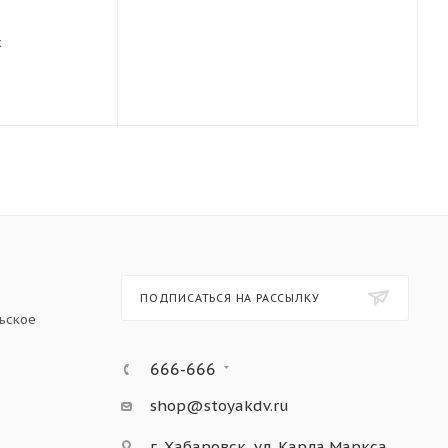
х
ПОДПИСАТЬСЯ НА РАССЫЛКУ
ьское
666-666
shop@stoyakdv.ru
г. Хабаровск, ул. Карла Маркса,