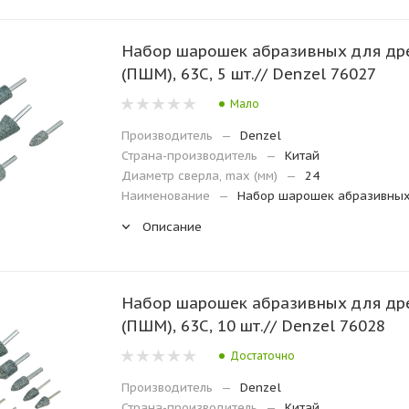
Набор шарошек абразивных для др
(ПШМ), 63С, 5 шт.// Denzel 76027
Мало
Производитель
—
Denzel
Страна-производитель
—
Китай
Диаметр сверла, max (мм)
—
24
Наименование
—
Набор шарошек абразивны
Описание
Набор шарошек абразивных для др
(ПШМ), 63С, 10 шт.// Denzel 76028
Достаточно
Производитель
—
Denzel
Страна-производитель
—
Китай