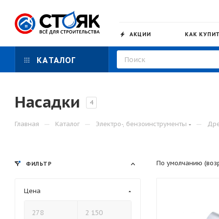
АКЦИИ
КАК КУПИ
КАТАЛОГ
Насадки
4
—
—
—
Главная
Каталог
Электро-, бензоинструменты
Дре
По умолчанию (воз
ФИЛЬТР
Цена