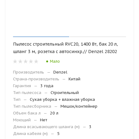
Пылесос строительный RVC20, 1400 Вт, бак 20 л,
шланг 3 м, розетка с автосинхр.// Denzel 28202
Мало
Производитель
—
Denzel
Страна-производитель
—
Китай
Гарантия
—
3 года
Тип пылесоса
—
Строительный
Тип
—
Сухая уборка + влажная уборка
Тип пылесборника
—
Мешок/контейнер
Объем бака л
—
20 л
Моющий
—
Нет
Длина всасывающего шланга (м)
—
3
Длина кабеля (м)
—
5