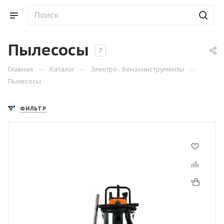
Пылесосы
7
—
—
—
Главная
Каталог
Электро-, бензоинструменты
Пылесосы
ФИЛЬТР