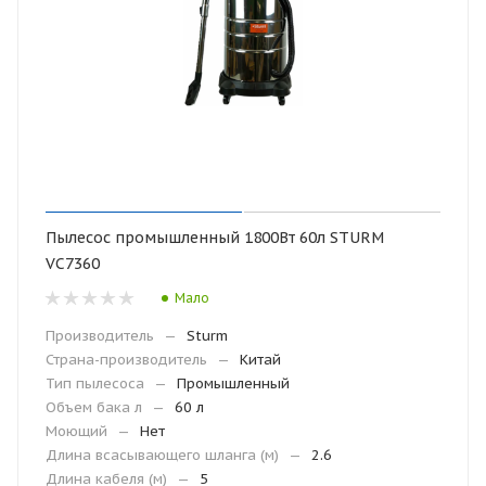
Пылесос промышленный 1800Вт 60л STURM
VC7360
Мало
Производитель
—
Sturm
Страна-производитель
—
Китай
Тип пылесоса
—
Промышленный
Объем бака л
—
60 л
Моющий
—
Нет
Длина всасывающего шланга (м)
—
2.6
Длина кабеля (м)
—
5