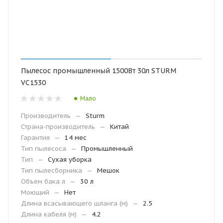
Пылесос промышленный 1500Вт 30л STURM
VC1530
Мало
Производитель
—
Sturm
Страна-производитель
—
Китай
Гарантия
—
14 мес
Тип пылесоса
—
Промышленный
Тип
—
Сухая уборка
Тип пылесборника
—
Мешок
Объем бака л
—
30 л
Моющий
—
Нет
Длина всасывающего шланга (м)
—
2.5
Длина кабеля (м)
—
4.2