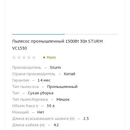
Пылесос промышленный 1500Вт 30л STURM
VC1530
Мало
Производитель
—
Sturm
Страна-производитель
—
Китай
Гарантия
—
14 мес
Тип пылесоса
—
Промышленный
Тип
—
Сухая уборка
Тип пылесборника
—
Мешок
Объем бака л
—
30 л
Моющий
—
Нет
Длина всасывающего шланга (м)
—
2.5
Длина кабеля (м)
—
4.2