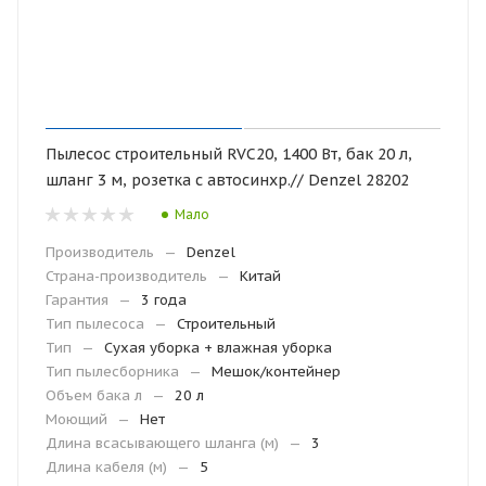
Пылесос строительный RVC20, 1400 Вт, бак 20 л,
шланг 3 м, розетка с автосинхр.// Denzel 28202
Мало
Производитель
—
Denzel
Страна-производитель
—
Китай
Гарантия
—
3 года
Тип пылесоса
—
Строительный
Тип
—
Сухая уборка + влажная уборка
Тип пылесборника
—
Мешок/контейнер
Объем бака л
—
20 л
Моющий
—
Нет
Длина всасывающего шланга (м)
—
3
Длина кабеля (м)
—
5