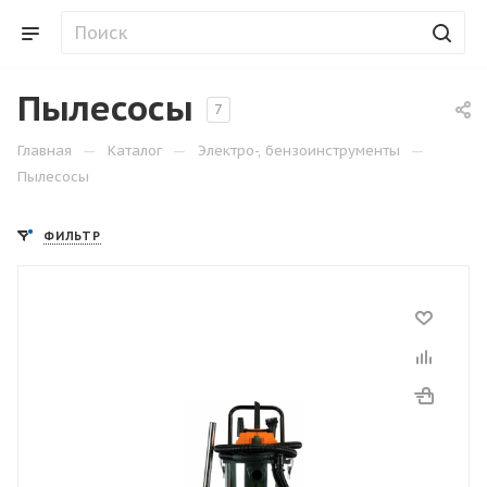
Пылесосы
7
—
—
—
Главная
Каталог
Электро-, бензоинструменты
Пылесосы
ФИЛЬТР