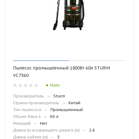
Пылесос промышленный 1800Вт 60л STURM
VC7360
Мало
Производитель
—
Sturm
Страна-производитель
—
Китай
Тип пылесоса
—
Промышленный
Объем бака л
—
60 л
Моющий
—
Нет
Длина всасывающего шланга (м)
—
2.6
Длина кабеля (м)
—
5