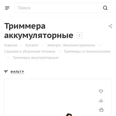
Триммера
аккумуляторные
2
—
—
—
Главная
Каталог
Электро-, бензоинструменты
—
Садовая и уборочная техника
Триммеры и газонокосилки
—
Триммера аккумуляторные
ФИЛЬТР