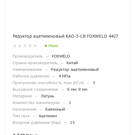
Редуктор ацетиленовый БАО-5-СВ FOХWELD 4427
Мало
Производитель
—
FOXWELD
Страна-производитель
—
Китай
Наименование
—
Редуктор ацетиленовый
Рабочее давление
—
4 МПа
Пропускная способность, max (м³/ч)
—
5
Выходное соединение
—
6 мм; 9 мм
Материал
—
Латунь
Количество манометров
—
2
Назначение
—
Балонный
Тип газа
—
Ацетилен
Входное давление (бар)
—
25