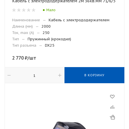
Кабель с электрододержателем 2м 36кв.мм 71/6/5
Мало
Наименование
—
Кабель с электрододержателем
Длина (мм)
—
2000
Ток, max (А)
—
250
Тип
—
Пружинный (крокодил)
Тип разъема
—
DX25
2 770
₽
/шт
В КОРЗИНУ