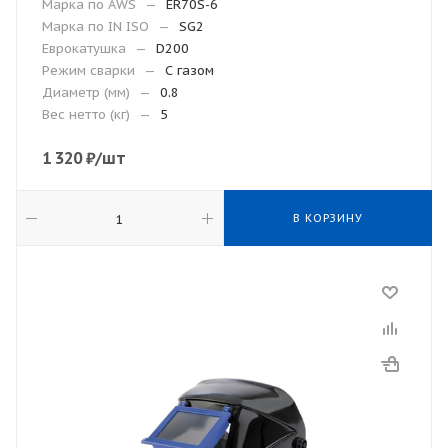
Марка по AWS
—
ER70S-6
Марка по IN ISO
—
SG2
Еврокатушка
—
D200
Режим сварки
—
С газом
Диаметр (мм)
—
0.8
Вес нетто (кг)
—
5
1 320
₽
/шт
В КОРЗИНУ