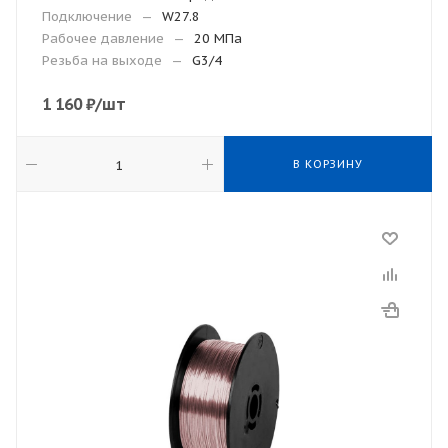
Подключение
—
W27.8
Рабочее давление
—
20 МПа
Резьба на выходе
—
G3/4
1 160
₽
/шт
В КОРЗИНУ