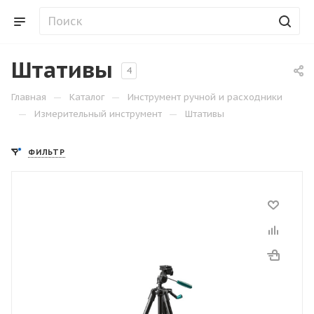
Штативы
4
—
—
Главная
Каталог
Инструмент ручной и расходники
—
—
Измерительный инструмент
Штативы
ФИЛЬТР