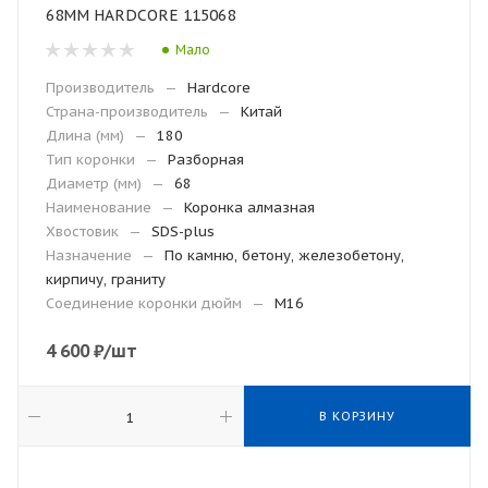
68ММ HARDCORE 115068
Мало
Производитель
—
Hardcore
Страна-производитель
—
Китай
Длина (мм)
—
180
Тип коронки
—
Разборная
Диаметр (мм)
—
68
Наименование
—
Коронка алмазная
Хвостовик
—
SDS-plus
Назначение
—
По камню, бетону, железобетону,
кирпичу, граниту
Соединение коронки дюйм
—
M16
4 600
₽
/шт
В КОРЗИНУ