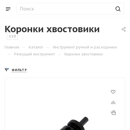
Коронки хвостовики
110
—
—
Главная
Каталог
Инструмент ручной и расходники
—
—
Режущий инструмент
Коронки хвостовики
ФИЛЬТР