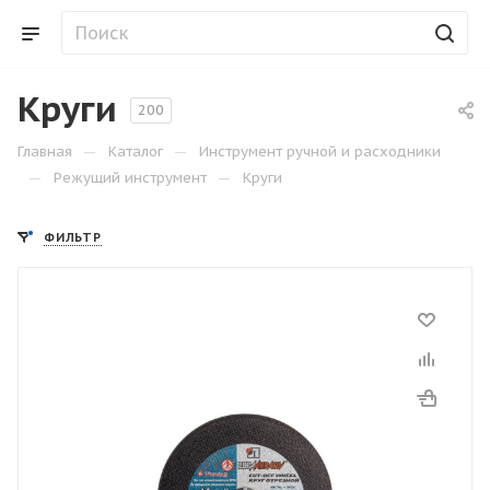
Круги
200
—
—
Главная
Каталог
Инструмент ручной и расходники
—
—
Режущий инструмент
Круги
ФИЛЬТР