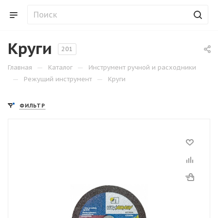
Круги
201
—
—
Главная
Каталог
Инструмент ручной и расходники
—
—
Режущий инструмент
Круги
ФИЛЬТР