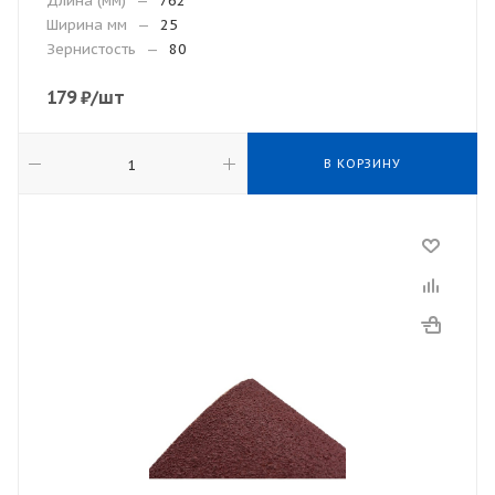
Длина (мм)
—
762
Ширина мм
—
25
Зернистость
—
80
179
₽
/шт
В КОРЗИНУ