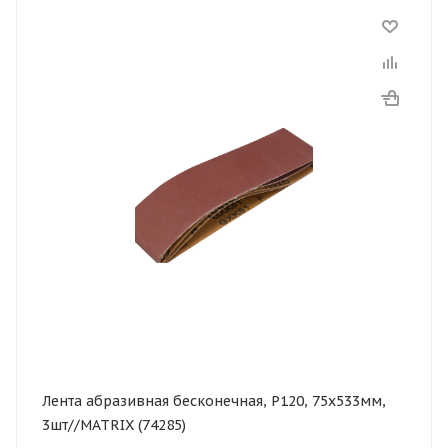
Лента абразивная бесконечная, Р120, 75х533мм,
3шт//MATRIX (74285)