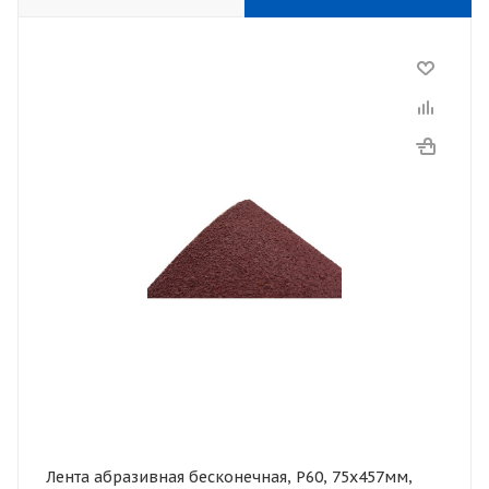
Лента абразивная бесконечная, Р60, 75х457мм,