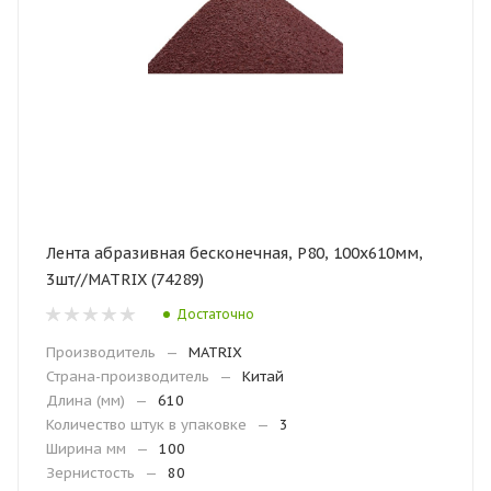
Лента абразивная бесконечная, Р80, 100х610мм,
3шт//MATRIX (74289)
Достаточно
Производитель
—
MATRIX
Страна-производитель
—
Китай
Длина (мм)
—
610
Количество штук в упаковке
—
3
Ширина мм
—
100
Зернистость
—
80