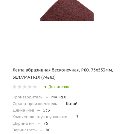
Лента абразивная бесконечная, Р80, 75х533мм,
3шт//MATRIX (74283)
Достаточно
Производитель
—
MATRIX
Страна-производитель
—
Китай
Длина (мм)
—
533
Количество штук в упаковке
—
3
Ширина мм
—
75
Зернистость
—
80