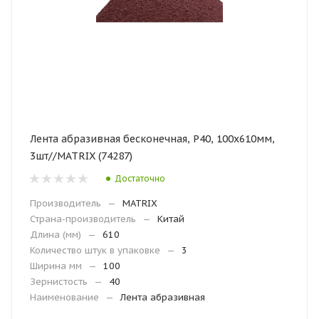
Лента абразивная бесконечная, Р40, 100х610мм,
3шт//MATRIX (74287)
Достаточно
Производитель
—
MATRIX
Страна-производитель
—
Китай
Длина (мм)
—
610
Количество штук в упаковке
—
3
Ширина мм
—
100
Зернистость
—
40
Наименование
—
Лента абразивная