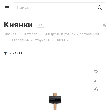
Киянки
16
—
—
Главная
Каталог
Инструмент ручной и расходники
—
—
Слесарный инструмент
Киянки
ФИЛЬТР