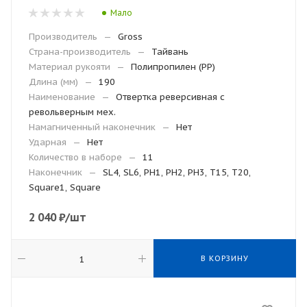
Мало
Производитель
—
Gross
Страна-производитель
—
Тайвань
Материал рукояти
—
Полипропилен (РР)
Длина (мм)
—
190
Наименование
—
Отвертка реверсивная с
револьверным мех.
Намагниченный наконечник
—
Нет
Ударная
—
Нет
Количество в наборе
—
11
Наконечник
—
SL4, SL6, PH1, PH2, PH3, T15, T20,
Square1, Square
2 040
₽
/шт
В КОРЗИНУ