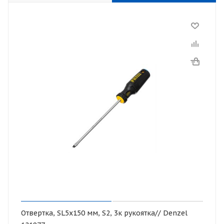
Отвертка, SL5x150 мм, S2, 3к рукоятка// Denzel