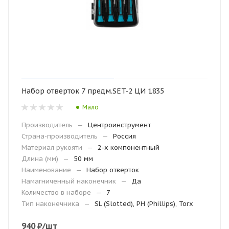
Набор отверток 7 предм.SET-2 ЦИ 1835
Мало
Производитель
—
Центроинструмент
Страна-производитель
—
Россия
Материал рукояти
—
2-х компонентный
Длина (мм)
—
50 мм
Наименование
—
Набор отверток
Намагниченный наконечник
—
Да
Количество в наборе
—
7
Тип наконечника
—
SL (Slotted), PH (Phillips), Torx
940
₽
/шт