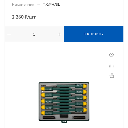
Наконечник
—
TX/PH/SL
2 260
₽
/шт
В КОРЗИНУ