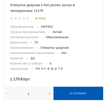
Отвертка ударная 6 бит,резин. ручка в
чемоданчике 11579
Мало
Производитель
—
MATRIX
Страна-производитель
—
Китай
Материал рукояти
—
Обрезиненная
Длина (мм)
—
55
Наименование
—
Отвертка ударная
Намагниченный наконечник
—
Нет
Ударная
—
Да
Количество в наборе
—
6
Наконечник
—
PH 4-3-4; SL 8-7-8
1 170
₽
/шт
В КОРЗИНУ