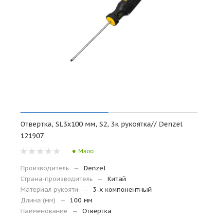
Отвертка, SL3х100 мм, S2, 3к рукоятка// Denzel
121907
Мало
Производитель
—
Denzel
Страна-производитель
—
Китай
Материал рукояти
—
3-х компонентный
Длина (мм)
—
100 мм
Наименование
—
Отвертка