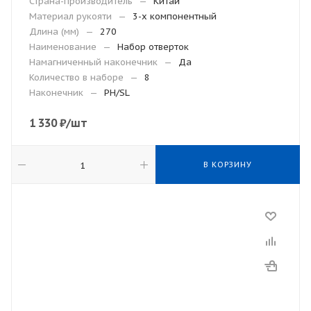
Страна-производитель
—
Китай
Материал рукояти
—
3-х компонентный
Длина (мм)
—
270
Наименование
—
Набор отверток
Намагниченный наконечник
—
Да
Количество в наборе
—
8
Наконечник
—
PH/SL
1 330
₽
/шт
В КОРЗИНУ