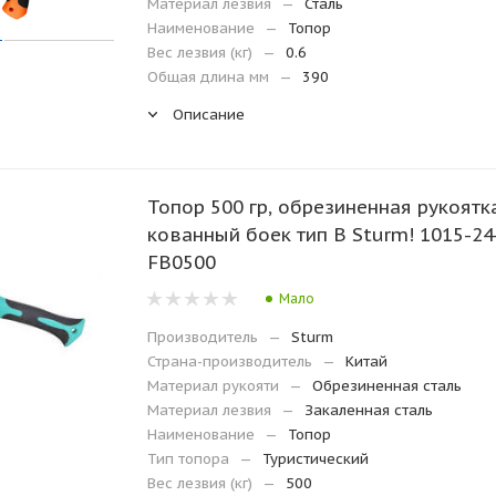
Материал лезвия
—
Сталь
Наименование
—
Топор
Вес лезвия (кг)
—
0.6
Общая длина мм
—
390
Описание
Топор 500 гр, обрезиненная рукоятка
кованный боек тип В Sturm! 1015-24
FB0500
Мало
Производитель
—
Sturm
Страна-производитель
—
Китай
Материал рукояти
—
Обрезиненная сталь
Материал лезвия
—
Закаленная сталь
Наименование
—
Топор
Тип топора
—
Туристический
Вес лезвия (кг)
—
500