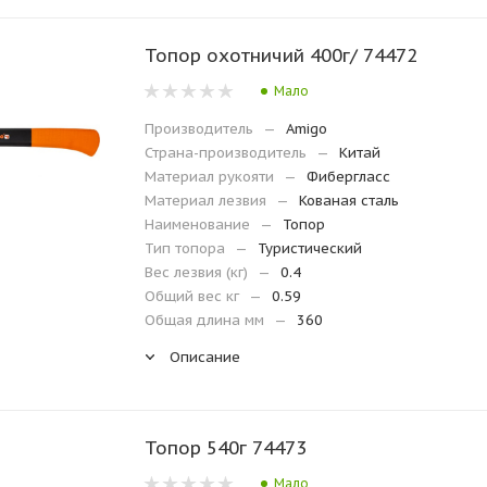
Топор охотничий 400г/ 74472
Мало
Производитель
—
Amigo
Страна-производитель
—
Китай
Материал рукояти
—
Фибергласс
Материал лезвия
—
Кованая сталь
Наименование
—
Топор
Тип топора
—
Туристический
Вес лезвия (кг)
—
0.4
Общий вес кг
—
0.59
Общая длина мм
—
360
Описание
Топор 540г 74473
Мало