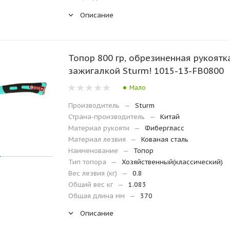
Описание
Топор 800 гр, обрезиненная рукоятка
зажигалкой Sturm! 1015-13-FB0800
Мало
Производитель
—
Sturm
Страна-производитель
—
Китай
Материал рукояти
—
Фибергласс
Материал лезвия
—
Кованая сталь
Наименование
—
Топор
Тип топора
—
Хозяйственный(классический)
Вес лезвия (кг)
—
0.8
Общий вес кг
—
1.083
Общая длина мм
—
370
Описание