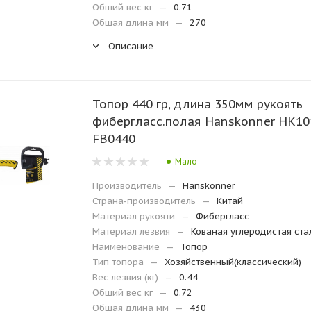
Общий вес кг
—
0.71
Общая длина мм
—
270
Описание
Топор 440 гр, длина 350мм рукоять
фибергласс.полая Hanskonner HK10
FB0440
Мало
Производитель
—
Hanskonner
Страна-производитель
—
Китай
Материал рукояти
—
Фибергласс
Материал лезвия
—
Кованая углеродистая ста
Наименование
—
Топор
Тип топора
—
Хозяйственный(классический)
Вес лезвия (кг)
—
0.44
Общий вес кг
—
0.72
Общая длина мм
—
430