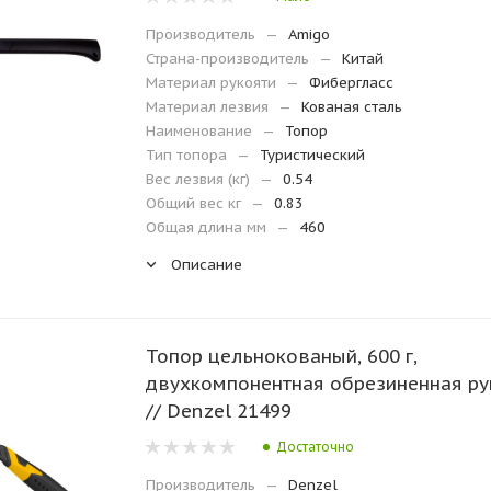
Производитель
—
Amigo
Страна-производитель
—
Китай
Материал рукояти
—
Фибергласс
Материал лезвия
—
Кованая сталь
Наименование
—
Топор
Тип топора
—
Туристический
Вес лезвия (кг)
—
0.54
Общий вес кг
—
0.83
Общая длина мм
—
460
Описание
Топор цельнокованый, 600 г,
двухкомпонентная обрезиненная ру
// Denzel 21499
Достаточно
Производитель
—
Denzel