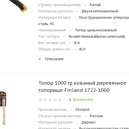
Страна-производитель
—
Китай
Материал рукояти
—
Двухкомпонентный
Материал лезвия
—
Конструкционная углерод
сталь 45
Наименование
—
Топор цельнокованый
Тип топора
—
Хозяйственный(классический)
Вес лезвия (кг)
—
0.6
Общая длина мм
—
410
Описание
Топор 1000 гр кованый деревянное
топорище Finland 1722-1000
Достаточно
Производитель
—
Finland
Страна-производитель
—
Россия
Материал рукояти
—
Дерево
Материал лезвия
—
Высокоуглеродистая сталь