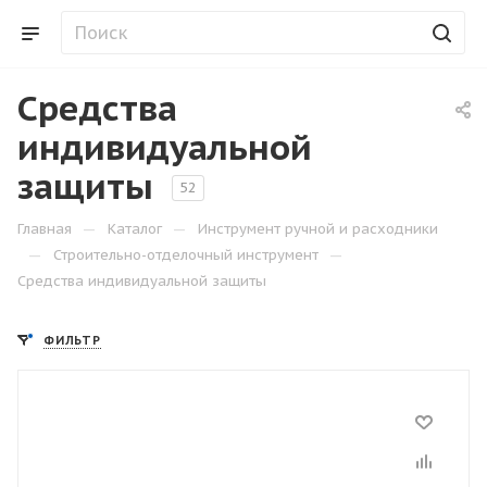
Средства
индивидуальной
защиты
52
—
—
Главная
Каталог
Инструмент ручной и расходники
—
—
Строительно-отделочный инструмент
Средства индивидуальной защиты
ФИЛЬТР