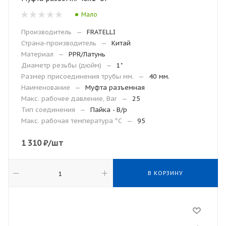
Мало
Производитель
—
FRATELLI
Страна-производитель
—
Китай
Материал
—
PPR/Латунь
Диаметр резьбы (дюйм)
—
1"
Размер присоединения трубы мм.
—
40 мм.
Наименование
—
Муфта разъемная
Макс. рабочее давление, Bar
—
25
Тип соединения
—
Пайка - В/р
Макc. рабочая температура °С
—
95
1 310
₽
/шт
В КОРЗИНУ