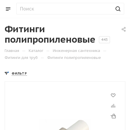
Фитинги
полипропиленовые
443
—
—
—
Главная
Каталог
Инженерная сантехника
—
Фитинги для труб
Фитинги полипропиленовые
ФИЛЬТР