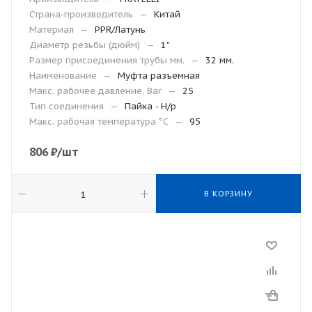
Страна-производитель
—
Китай
Материал
—
PPR/Латунь
Диаметр резьбы (дюйм)
—
1"
Размер присоединения трубы мм.
—
32 мм.
Наименование
—
Муфта разъемная
Макс. рабочее давление, Bar
—
25
Тип соединения
—
Пайка - Н/р
Макc. рабочая температура °С
—
95
806
₽
/шт
В КОРЗИНУ