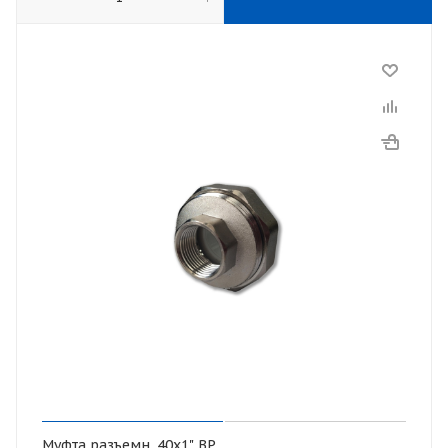
Муфта разъемн. 40х1" ВР