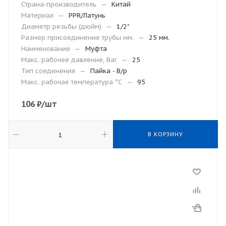
Страна-производитель
—
Китай
Материал
—
PPR/Латунь
Диаметр резьбы (дюйм)
—
1/2"
Размер присоединения трубы мм.
—
25 мм.
Наименование
—
Муфта
Макс. рабочее давление, Bar
—
25
Тип соединения
—
Пайка - В/р
Макc. рабочая температура °С
—
95
106
₽
/шт
В КОРЗИНУ