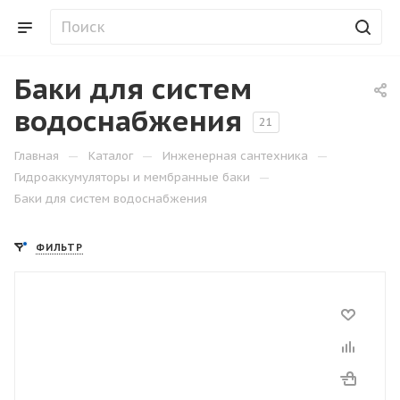
Баки для систем
водоснабжения
21
—
—
—
Главная
Каталог
Инженерная сантехника
—
Гидроаккумуляторы и мембранные баки
Баки для систем водоснабжения
ФИЛЬТР