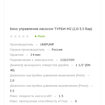
Блок управления насосом ТУРБИ-М2 (2,0-3,5 бар)
Мало
Производитель
—
UNIPUMP
Страна-производитель
—
Россия
Гарантия
—
24 мес
Подключение к электросети
—
220/230V
Диаметр выходного отверстия (дюйм)
—
1 1/2" (DN
40)
Диапазон настройки давления включения (Рmin)
—
2,0
Диапазон настройки давления выключения (Рmax)
—
3,5
Макс. мощность насоса кВт
—
1.5
Макс. пропускная способность м³/час
—
6