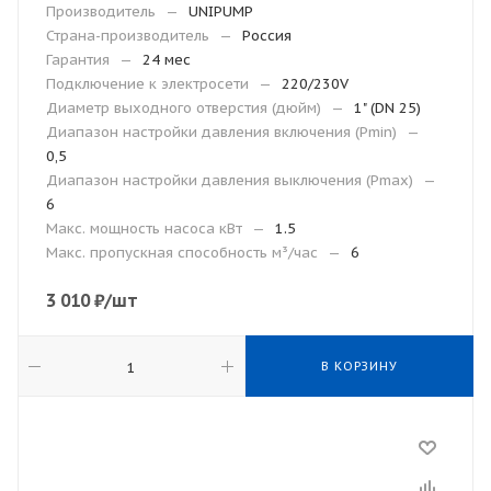
Производитель
—
UNIPUMP
Страна-производитель
—
Россия
Гарантия
—
24 мес
Подключение к электросети
—
220/230V
Диаметр выходного отверстия (дюйм)
—
1" (DN 25)
Диапазон настройки давления включения (Рmin)
—
0,5
Диапазон настройки давления выключения (Рmax)
—
6
Макс. мощность насоса кВт
—
1.5
Макс. пропускная способность м³/час
—
6
3 010
₽
/шт
В КОРЗИНУ