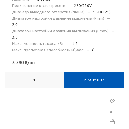
Подключение к электросети
—
220/230V
Диаметр выходного отверстия (дюйм)
—
1" (DN 25)
Диапазон настройки давления включения (Рmin)
—
2,0
Диапазон настройки давления выключения (Рmax)
—
3,5
Макс. мощность насоса кВт
—
1.5
Макс. пропускная способность м³/час
—
6
3 790
₽
/шт
В КОРЗИНУ