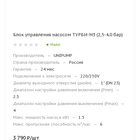
Блок управления насосом ТУРБИ-М3 (2,5-4,0 бар)
Мало
Производитель
—
UNIPUMP
Страна-производитель
—
Россия
Гарантия
—
24 мес
Подключение к электросети
—
220/230V
Диаметр выходного отверстия (дюйм)
—
1" (DN 25)
Диапазон настройки давления включения (Рmin)
—
2,5
Диапазон настройки давления выключения (Рmax)
—
4
Макс. мощность насоса кВт
—
1.5
Макс. пропускная способность м³/час
—
6
3 790
₽
/шт