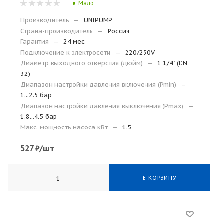
Мало
Производитель
—
UNIPUMP
Страна-производитель
—
Россия
Гарантия
—
24 мес
Подключение к электросети
—
220/230V
Диаметр выходного отверстия (дюйм)
—
1 1/4" (DN
32)
Диапазон настройки давления включения (Рmin)
—
1...2.5 бар
Диапазон настройки давления выключения (Рmax)
—
1.8...4.5 бар
Макс. мощность насоса кВт
—
1.5
527
₽
/шт
В КОРЗИНУ