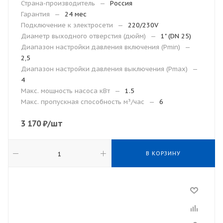
Страна-производитель
—
Россия
Гарантия
—
24 мес
Подключение к электросети
—
220/230V
Диаметр выходного отверстия (дюйм)
—
1" (DN 25)
Диапазон настройки давления включения (Рmin)
—
2,5
Диапазон настройки давления выключения (Рmax)
—
4
Макс. мощность насоса кВт
—
1.5
Макс. пропускная способность м³/час
—
6
3 170
₽
/шт
В КОРЗИНУ