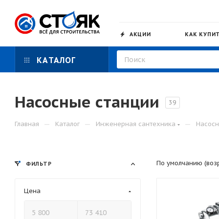
АКЦИИ
КАК КУПИ
КАТАЛОГ
Насосные станции
39
—
—
—
Главная
Каталог
Инженерная сантехника
Насосн
По умолчанию (воз
ФИЛЬТР
Цена