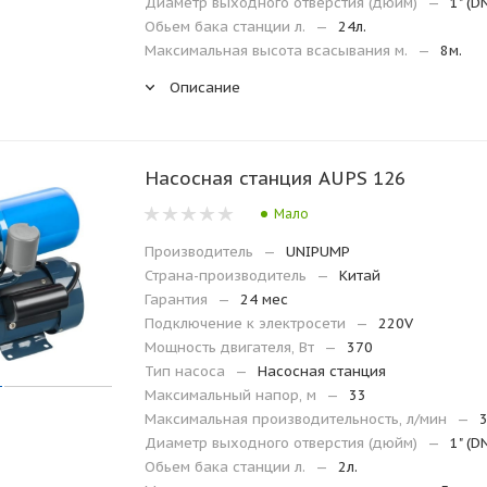
Диаметр выходного отверстия (дюйм)
—
1" (D
Обьем бака станции л.
—
24л.
Максимальная высота всасывания м.
—
8м.
Описание
Насосная станция AUPS 126
Мало
Производитель
—
UNIPUMP
Страна-производитель
—
Китай
Гарантия
—
24 мес
Подключение к электросети
—
220V
Мощность двигателя, Вт
—
370
Тип насоса
—
Насосная станция
Максимальный напор, м
—
33
Максимальная производительность, л/мин
—
Диаметр выходного отверстия (дюйм)
—
1" (D
Обьем бака станции л.
—
2л.