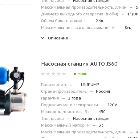
Тип насоса
—
Насосная станция
Максимальная производительность, л/мин
—
Диаметр выходного отверстия (дюйм)
—
1" (D
Обьем бака станции л.
—
24л.
Максимальная высота всасывания м.
—
8м.
Описание
Насосная станция AUTO JS60
Мало
Производитель
—
UNIPUMP
Страна-производитель
—
Россия
Гарантия
—
2 года
Подключение к электросети
—
220V
Мощность двигателя, Вт
—
450
Тип насоса
—
Насосная станция
Максимальный напор, м
—
33
Максимальная производительность, л/мин
—