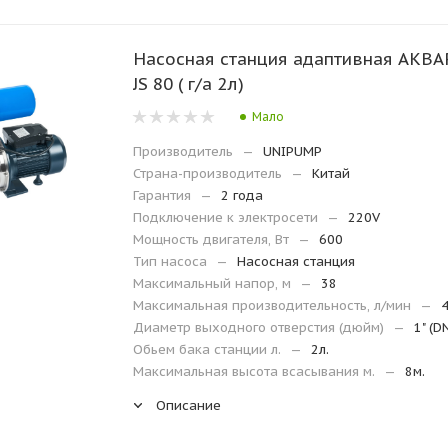
Насосная станция адаптивная АКВ
JS 80 ( г/а 2л)
Мало
Производитель
—
UNIPUMP
Страна-производитель
—
Китай
Гарантия
—
2 года
Подключение к электросети
—
220V
Мощность двигателя, Вт
—
600
Тип насоса
—
Насосная станция
Максимальный напор, м
—
38
Максимальная производительность, л/мин
—
Диаметр выходного отверстия (дюйм)
—
1" (D
Обьем бака станции л.
—
2л.
Максимальная высота всасывания м.
—
8м.
Описание