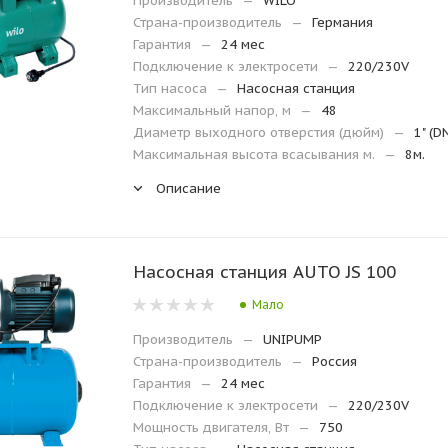
Производитель
—
WILO
Страна-производитель
—
Германия
Гарантия
—
24 мес
Подключение к электросети
—
220/230V
Тип насоса
—
Насосная станция
Максимальный напор, м
—
48
Диаметр выходного отверстия (дюйм)
—
1" (D
Максимальная высота всасывания м.
—
8м.
Описание
Насосная станция AUTO JS 100
Мало
Производитель
—
UNIPUMP
Страна-производитель
—
Россия
Гарантия
—
24 мес
Подключение к электросети
—
220/230V
Мощность двигателя, Вт
—
750