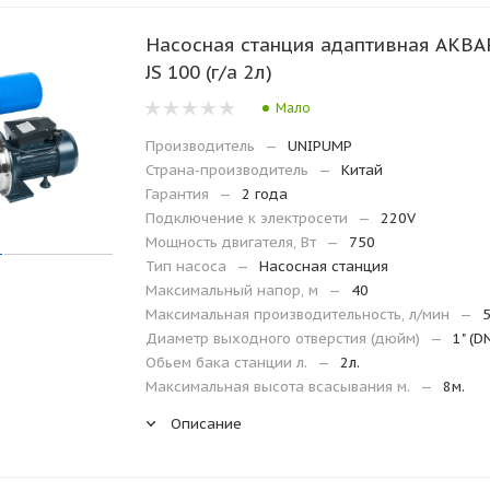
Насосная станция адаптивная АКВ
JS 100 (г/а 2л)
Мало
Производитель
—
UNIPUMP
Страна-производитель
—
Китай
Гарантия
—
2 года
Подключение к электросети
—
220V
Мощность двигателя, Вт
—
750
Тип насоса
—
Насосная станция
Максимальный напор, м
—
40
Максимальная производительность, л/мин
—
Диаметр выходного отверстия (дюйм)
—
1" (D
Обьем бака станции л.
—
2л.
Максимальная высота всасывания м.
—
8м.
Описание