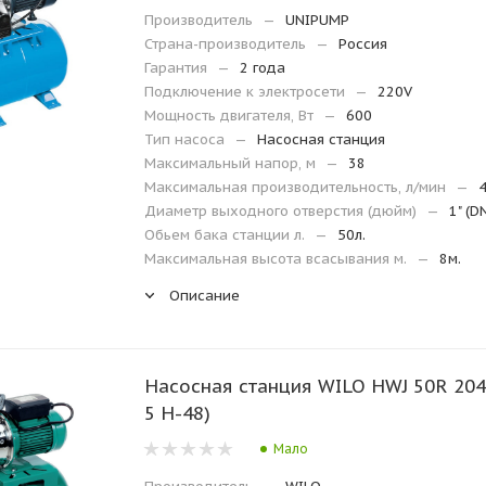
Производитель
—
UNIPUMP
Страна-производитель
—
Россия
Гарантия
—
2 года
Подключение к электросети
—
220V
Мощность двигателя, Вт
—
600
Тип насоса
—
Насосная станция
Максимальный напор, м
—
38
Максимальная производительность, л/мин
—
Диаметр выходного отверстия (дюйм)
—
1" (D
Обьем бака станции л.
—
50л.
Максимальная высота всасывания м.
—
8м.
Описание
Насосная станция WILO HWJ 50R 204EM(Q-
5 H-48)
Мало