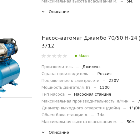
Максимальная высота всасывания м.
—
5м.
Описание
Насос-автомат Джамбо 70/50 Н-24 (
3712
Мало
Производитель
—
Джилекс
Страна-производитель
—
Россия
Подключение к электросети
—
220V
Мощность двигателя, Вт
—
1100
Тип насоса
—
Насосная станция
Максимальная производительность, л/мин
—
Диаметр выходного отверстия (дюйм)
—
1" (D
Обьем бака станции л.
—
24л.
Максимальная высота всасывания м.
—
50м.
Описание