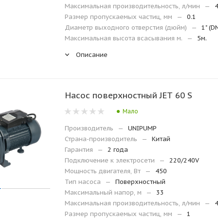
Максимальная производительность, л/мин
—
Размер пропускаемых частиц, мм
—
0.1
Диаметр выходного отверстия (дюйм)
—
1" (D
Максимальная высота всасывания м.
—
5м.
Описание
Насос поверхностный JET 60 S
Мало
Производитель
—
UNIPUMP
Страна-производитель
—
Китай
Гарантия
—
2 года
Подключение к электросети
—
220/240V
Мощность двигателя, Вт
—
450
Тип насоса
—
Поверхностный
Максимальный напор, м
—
33
Максимальная производительность, л/мин
—
Размер пропускаемых частиц, мм
—
1