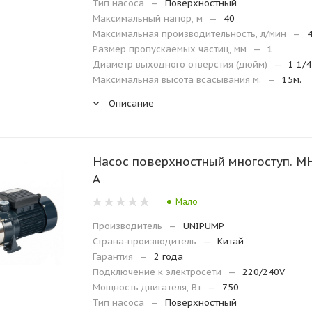
Тип насоса
—
Поверхностный
Максимальный напор, м
—
40
Максимальная производительность, л/мин
—
Размер пропускаемых частиц, мм
—
1
Диаметр выходного отверстия (дюйм)
—
1 1/4
Максимальная высота всасывания м.
—
15м.
Описание
Насос поверхностный многоступ. M
А
Мало
Производитель
—
UNIPUMP
Страна-производитель
—
Китай
Гарантия
—
2 года
Подключение к электросети
—
220/240V
Мощность двигателя, Вт
—
750
Тип насоса
—
Поверхностный