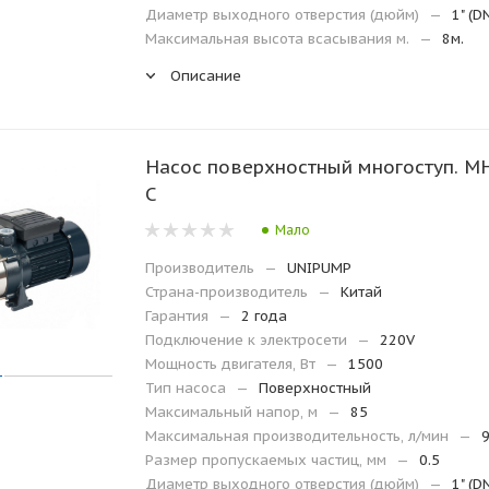
Диаметр выходного отверстия (дюйм)
—
1" (D
Максимальная высота всасывания м.
—
8м.
Описание
Насос поверхностный многоступ. M
C
Мало
Производитель
—
UNIPUMP
Страна-производитель
—
Китай
Гарантия
—
2 года
Подключение к электросети
—
220V
Мощность двигателя, Вт
—
1500
Тип насоса
—
Поверхностный
Максимальный напор, м
—
85
Максимальная производительность, л/мин
—
Размер пропускаемых частиц, мм
—
0.5
Диаметр выходного отверстия (дюйм)
—
1" (D