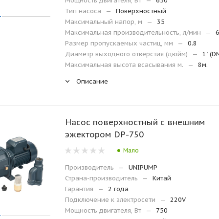
Мощность двигателя, Вт
—
650
Тип насоса
—
Поверхностный
Максимальный напор, м
—
35
Максимальная производительность, л/мин
—
Размер пропускаемых частиц, мм
—
0.8
Диаметр выходного отверстия (дюйм)
—
1" (D
Максимальная высота всасывания м.
—
8м.
Описание
Насос поверхностный с внешним
эжектором DP-750
Мало
Производитель
—
UNIPUMP
Страна-производитель
—
Китай
Гарантия
—
2 года
Подключение к электросети
—
220V
Мощность двигателя, Вт
—
750