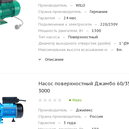
Производитель
—
WILO
Страна-производитель
—
Германия
Гарантия
—
24 мес
Подключение к электросети
—
220/230V
Мощность двигателя, Вт
—
1300
Тип насоса
—
Поверхностный
Диаметр выходного отверстия (дюйм)
—
1" (D
Максимальная высота всасывания м.
—
8м.
Описание
Насос поверхностный Джамбо 60/3
3000
Мало
Производитель
—
Джилекс
Страна-производитель
—
Россия
Гарантия
—
3 года