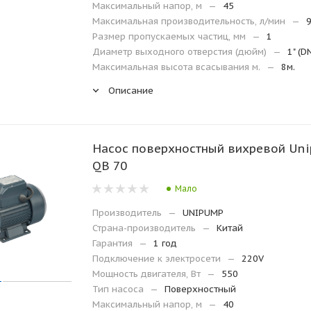
Максимальный напор, м
—
45
Максимальная производительность, л/мин
—
Размер пропускаемых частиц, мм
—
1
Диаметр выходного отверстия (дюйм)
—
1" (D
Максимальная высота всасывания м.
—
8м.
Описание
Насос поверхностный вихревой Un
QB 70
Мало
Производитель
—
UNIPUMP
Страна-производитель
—
Китай
Гарантия
—
1 год
Подключение к электросети
—
220V
Мощность двигателя, Вт
—
550
Тип насоса
—
Поверхностный
Максимальный напор, м
—
40