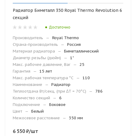
Радиатор Биметалл 350 Royal Thermo Revolution 6
секций
Достаточно
Производитель
—
Royal Thermo
Страна-производитель
—
Россия
Материал радиатора
—
Биметаллический
Диаметр резьбы (дюйм)
—
1"
Макс. рабочее давление, Bar
—
25
Гарантия
—
15 лет
Макc. рабочая температура °С
—
110
Наименование
—
Радиатор
Теплоотдача Вт/секц. (при ∆T = 70°C)
—
786
Количество секций
—
6
Подключение
—
Боковое
Цвет
—
Белый
Межосевое расстояние
—
350 мм
6 550
₽
/шт