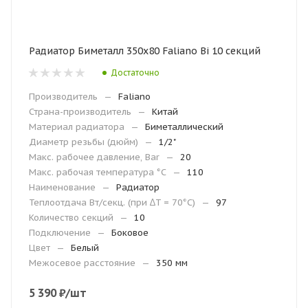
Радиатор Биметалл 350х80 Faliano Bi 10 секций
Достаточно
Производитель
—
Faliano
Страна-производитель
—
Китай
Материал радиатора
—
Биметаллический
Диаметр резьбы (дюйм)
—
1/2"
Макс. рабочее давление, Bar
—
20
Макc. рабочая температура °С
—
110
Наименование
—
Радиатор
Теплоотдача Вт/секц. (при ∆T = 70°C)
—
97
Количество секций
—
10
Подключение
—
Боковое
Цвет
—
Белый
Межосевое расстояние
—
350 мм
5 390
₽
/шт