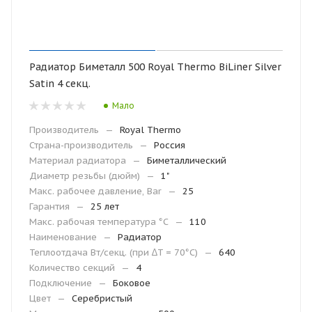
Радиатор Биметалл 500 Royal Thermo BiLiner Silver
Satin 4 секц.
Мало
Производитель
—
Royal Thermo
Страна-производитель
—
Россия
Материал радиатора
—
Биметаллический
Диаметр резьбы (дюйм)
—
1"
Макс. рабочее давление, Bar
—
25
Гарантия
—
25 лет
Макc. рабочая температура °С
—
110
Наименование
—
Радиатор
Теплоотдача Вт/секц. (при ∆T = 70°C)
—
640
Количество секций
—
4
Подключение
—
Боковое
Цвет
—
Серебристый