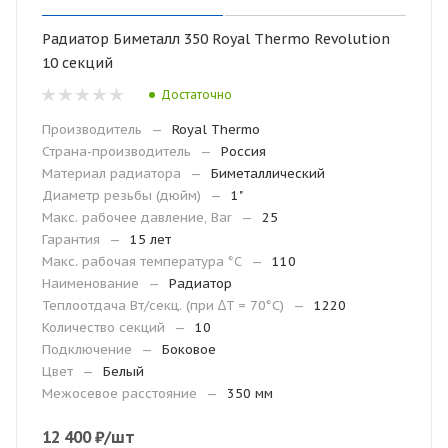
Радиатор Биметалл 350 Royal Thermo Revolution
10 секций
Достаточно
Производитель
—
Royal Thermo
Страна-производитель
—
Россия
Материал радиатора
—
Биметаллический
Диаметр резьбы (дюйм)
—
1"
Макс. рабочее давление, Bar
—
25
Гарантия
—
15 лет
Макc. рабочая температура °С
—
110
Наименование
—
Радиатор
Теплоотдача Вт/секц. (при ∆T = 70°C)
—
1220
Количество секций
—
10
Подключение
—
Боковое
Цвет
—
Белый
Межосевое расстояние
—
350 мм
12 400
₽
/шт