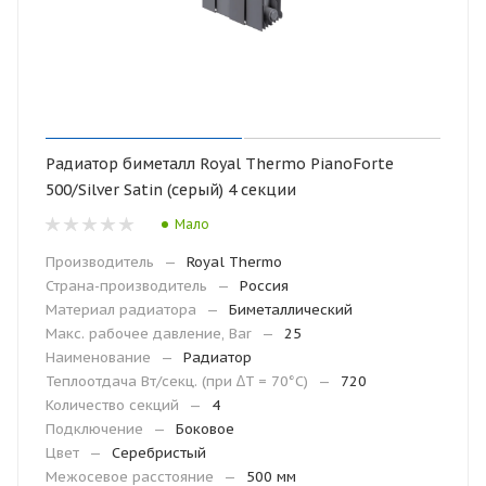
Радиатор биметалл Royal Thermo PianoForte
500/Silver Satin (серый) 4 секции
Мало
Производитель
—
Royal Thermo
Страна-производитель
—
Россия
Материал радиатора
—
Биметаллический
Макс. рабочее давление, Bar
—
25
Наименование
—
Радиатор
Теплоотдача Вт/секц. (при ∆T = 70°C)
—
720
Количество секций
—
4
Подключение
—
Боковое
Цвет
—
Cеребристый
Межосевое расстояние
—
500 мм