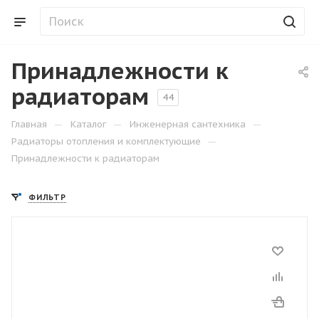
Принадлежности к
радиаторам
44
—
—
—
Главная
Каталог
Инженерная сантехника
—
Радиаторы отопления и комплектующие
Принадлежности к радиаторам
ФИЛЬТР