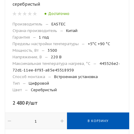
серебристый
Достаточно
Производитель
—
EASTEC
Страна-производитель
—
Китай
Гарантия
—
1 год
Пределы настройки температуры
—
+5°C +90 °C
Мощность, Вт
—
3500
Напряжение, В
—
220 В
Максимальная температура нагрева, °С
—
445526e2-
72d1-11ee-8f93-a85e45518959
Способ монтажа
—
Встроенная установка
Тип
—
Цифровой
Цвет
—
Cеребристый
2 480
₽
/шт
В КОРЗИНУ