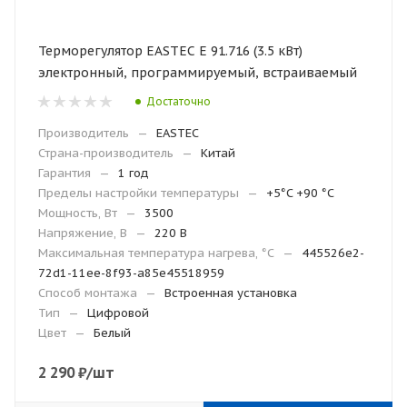
Терморегулятор EASTEC E 91.716 (3.5 кВт)
электронный, программируемый, встраиваемый
Достаточно
Производитель
—
EASTEC
Страна-производитель
—
Китай
Гарантия
—
1 год
Пределы настройки температуры
—
+5°C +90 °C
Мощность, Вт
—
3500
Напряжение, В
—
220 В
Максимальная температура нагрева, °С
—
445526e2-
72d1-11ee-8f93-a85e45518959
Способ монтажа
—
Встроенная установка
Тип
—
Цифровой
Цвет
—
Белый
2 290
₽
/шт