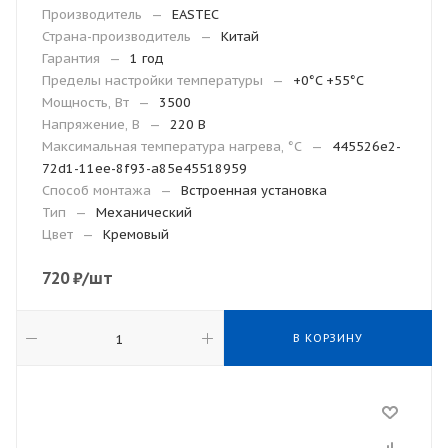
Производитель
—
EASTEC
Страна-производитель
—
Китай
Гарантия
—
1 год
Пределы настройки температуры
—
+0°C +55°C
Мощность, Вт
—
3500
Напряжение, В
—
220 В
Максимальная температура нагрева, °С
—
445526e2-
72d1-11ee-8f93-a85e45518959
Способ монтажа
—
Встроенная установка
Тип
—
Механический
Цвет
—
Кремовый
720
₽
/шт
В КОРЗИНУ