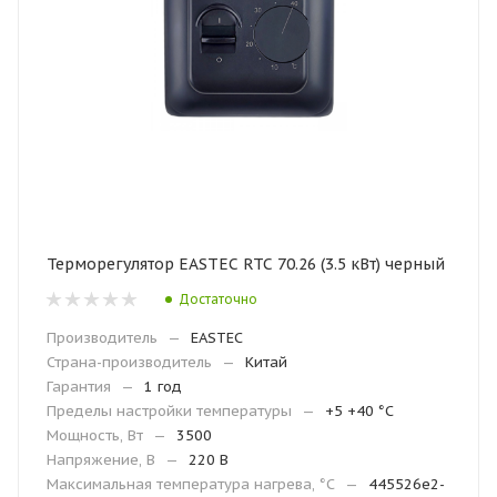
Терморегулятор EASTEC RTC 70.26 (3.5 кВт) черный
Достаточно
Производитель
—
EASTEC
Страна-производитель
—
Китай
Гарантия
—
1 год
Пределы настройки температуры
—
+5 +40 °С
Мощность, Вт
—
3500
Напряжение, В
—
220 В
Максимальная температура нагрева, °С
—
445526e2-