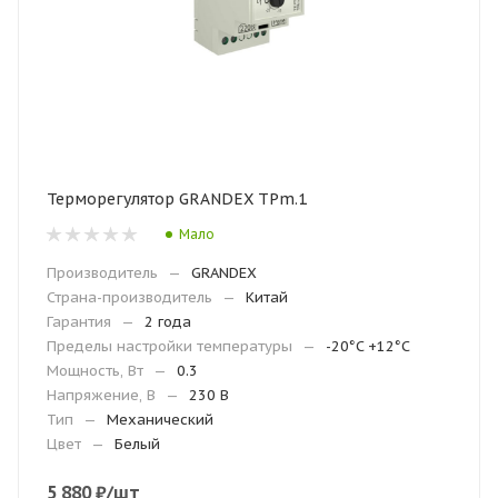
Терморегулятор GRANDEX ТРm.1
Мало
Производитель
—
GRANDEX
Страна-производитель
—
Китай
Гарантия
—
2 года
Пределы настройки температуры
—
-20°C +12°C
Мощность, Вт
—
0.3
Напряжение, В
—
230 В
Тип
—
Механический
Цвет
—
Белый
5 880
₽
/шт