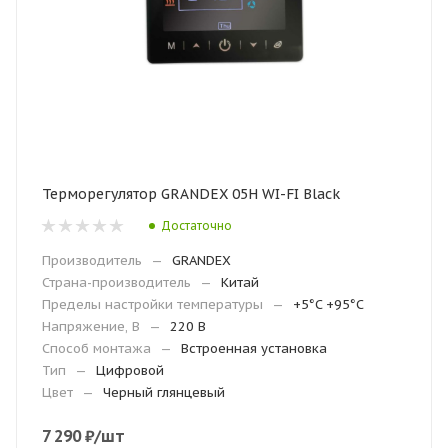
Терморегулятор GRANDEX 05H WI-FI Black
Достаточно
Производитель
—
GRANDEX
Страна-производитель
—
Китай
Пределы настройки температуры
—
+5°C +95°C
Напряжение, В
—
220 В
Способ монтажа
—
Встроенная установка
Тип
—
Цифровой
Цвет
—
Черный глянцевый
7 290
₽
/шт