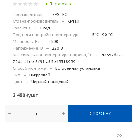
Достаточно
Производитель
—
EASTEC
Страна-производитель
—
Китай
Гарантия
—
1 год
Пределы настройки температуры
—
+5°C +90 °C
Мощность, Вт
—
3500
Напряжение, В
—
220 В
Максимальная температура нагрева, °С
—
445526e2-
72d1-11ee-8f93-a85e45518959
Способ монтажа
—
Встроенная установка
Тип
—
Цифровой
Цвет
—
Черный глянцевый
2 480
₽
/шт
В КОРЗИНУ