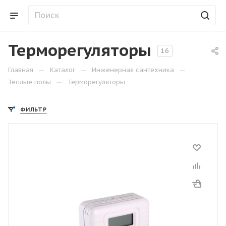
Терморегуляторы
16
—
—
—
Главная
Каталог
Инженерная сантехника
—
Теплые полы
Терморегуляторы
ФИЛЬТР