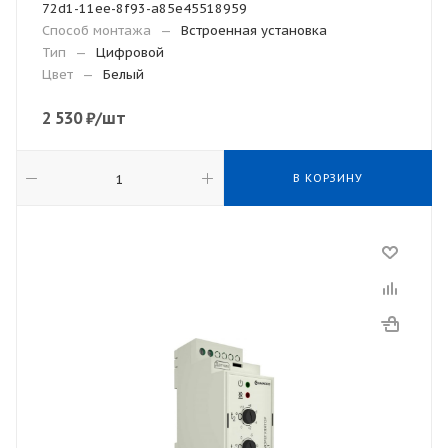
72d1-11ee-8f93-a85e45518959
Способ монтажа
—
Встроенная установка
Тип
—
Цифровой
Цвет
—
Белый
2 530
₽
/шт
В КОРЗИНУ