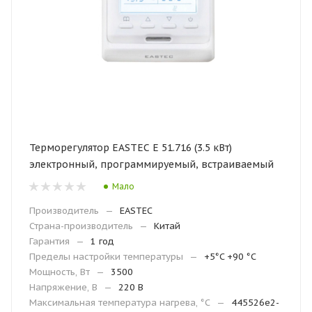
Терморегулятор EASTEC E 51.716 (3.5 кВт)
электронный, программируемый, встраиваемый
Мало
Производитель
—
EASTEC
Страна-производитель
—
Китай
Гарантия
—
1 год
Пределы настройки температуры
—
+5°C +90 °C
Мощность, Вт
—
3500
Напряжение, В
—
220 В
Максимальная температура нагрева, °С
—
445526e2-