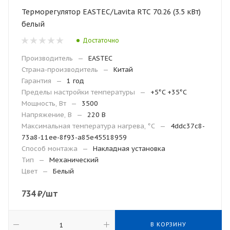
Терморегулятор EASTEC/Lavita RTC 70.26 (3.5 кВт)
белый
Достаточно
Производитель
—
EASTEC
Страна-производитель
—
Китай
Гарантия
—
1 год
Пределы настройки температуры
—
+5°C +35°C
Мощность, Вт
—
3500
Напряжение, В
—
220 В
Максимальная температура нагрева, °С
—
4ddc37c8-
73a8-11ee-8f93-a85e45518959
Способ монтажа
—
Накладная установка
Тип
—
Механический
Цвет
—
Белый
734
₽
/шт
В КОРЗИНУ