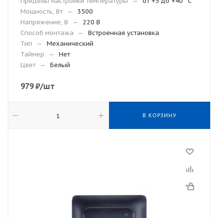
Пределы настройки температуры
—
от +5 до +40 °С
Мощность, Вт
—
3500
Напряжение, В
—
220 В
Способ монтажа
—
Встроенная установка
Тип
—
Механический
Таймер
—
Нет
Цвет
—
Белый
979
₽
/шт
В КОРЗИНУ