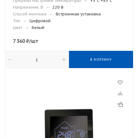
Пределы настройки температуры
—
+5°C +95°C
Напряжение, В
—
220 В
Способ монтажа
—
Встроенная установка
Тип
—
Цифровой
Цвет
—
Белый
7 360
₽
/шт
В КОРЗИНУ