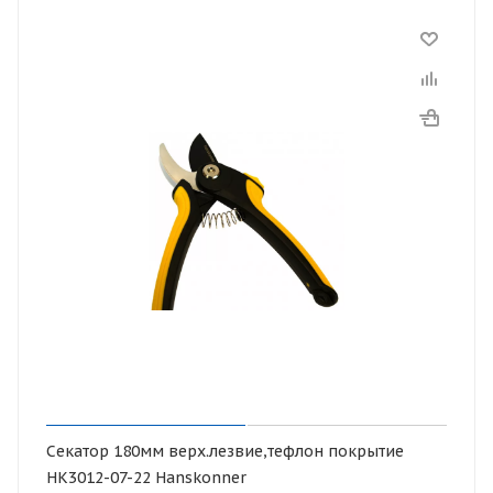
Секатор 180мм верх.лезвие,тефлон покрытие
НК3012-07-22 Hanskonner