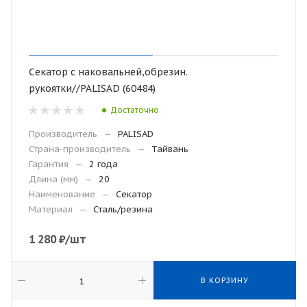
Секатор с наковальней,обрезин.
рукоятки//PALISAD (60484)
Достаточно
Производитель
—
PALISAD
Страна-производитель
—
Тайвань
Гарантия
—
2 года
Длина (мм)
—
20
Наименование
—
Секатор
Материал
—
Сталь/резина
1 280
₽
/шт
В КОРЗИНУ