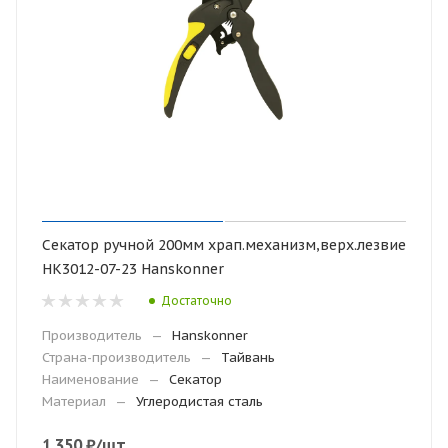
Секатор ручной 200мм храп.механизм,верх.лезвие
НК3012-07-23 Hanskonner
Достаточно
Производитель
—
Hanskonner
Страна-производитель
—
Тайвань
Наименование
—
Секатор
Материал
—
Углеродистая сталь
1 350
₽
/шт