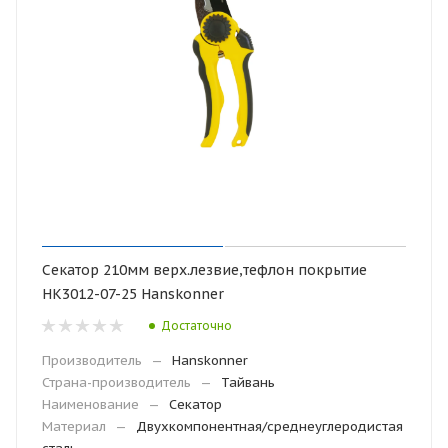
Секатор 210мм верх.лезвие,тефлон покрытие
НК3012-07-25 Hanskonner
Достаточно
Производитель
—
Hanskonner
Страна-производитель
—
Тайвань
Наименование
—
Секатор
Материал
—
Двухкомпонентная/среднеуглеродистая