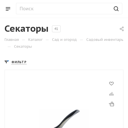
Секаторы
41
—
—
—
Главная
Каталог
Сад и огород
Садовый инвентарь
—
Секаторы
ФИЛЬТР