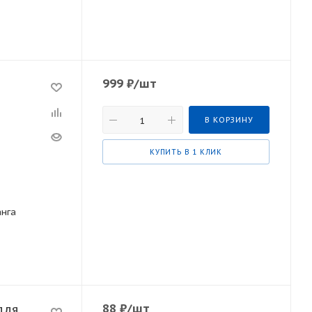
999
₽
/шт
В КОРЗИНУ
КУПИТЬ В 1 КЛИК
анга
88
₽
/шт
для