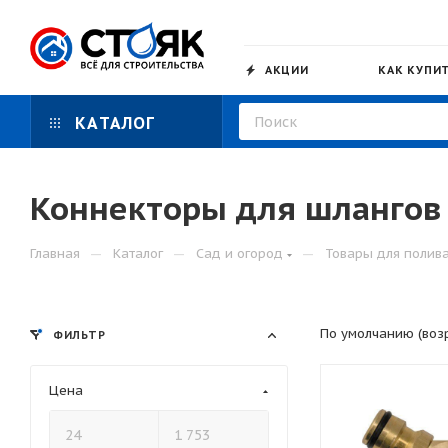
АКЦИИ
КАК КУПИ
КАТАЛОГ
Коннекторы для шлангов
—
—
—
Главная
Каталог
Сад и огород
Товары для полив
По умолчанию (воз
ФИЛЬТР
Цена