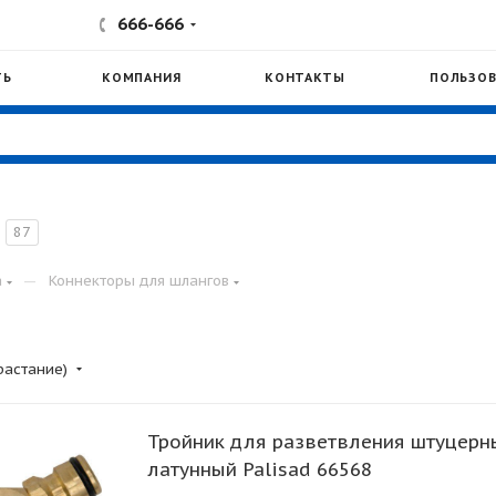
666-666
ТЬ
КОМПАНИЯ
КОНТАКТЫ
ПОЛЬЗОВ
87
—
а
Коннекторы для шлангов
растание)
Тройник для разветвления штуцерн
латунный Palisad 66568