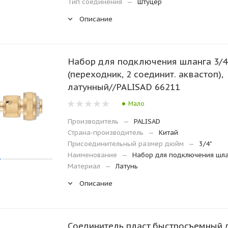
Тип соединения
—
Штуцер
Описание
Набор для подключения шланга 3/4
(переходник, 2 соединит. аквастоп),
латунный//PALISAD 66211
Мало
Производитель
—
PALISAD
Страна-производитель
—
Китай
Присоединительный размер дюйм
—
3/4"
Наименование
—
Набор для подключения шл
Материал
—
Латунь
Описание
Соединитель пласт.быстросъемный 