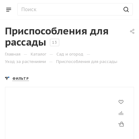
Приспособления для
рассады
13
—
—
—
Главная
Каталог
Сад и огород
—
Уход за растениями
Приспособления для рассады
ФИЛЬТР