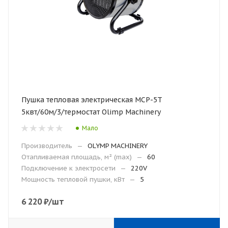
Пушка тепловая электрическая МСР-5Т
5квт/60м/3/термостат Olimp Machinery
Мало
Производитель
—
OLYMP MACHINERY
Отапливаемая площадь, м² (max)
—
60
Подключение к электросети
—
220V
Мощность тепловой пушки, кВт
—
5
6 220
₽
/шт