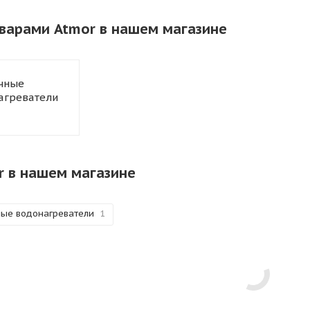
оварами Atmor в нашем магазине
чные
агреватели
r в нашем магазине
ые водонагреватели
1