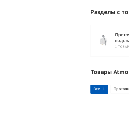
Разделы с т
Прото
водон
1 ТОВАР
Товары Atmo
Все
1
Проточн