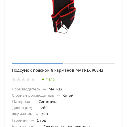
Подсумок поясной 8 карманов MATRIX 90242
Мало
Производитель
—
MATRIX
Страна-производитель
—
Китай
Материал
—
Синтетика
Длина (мм)
—
260
Ширина мм
—
280
Гарантия
—
1 год
Назначение
—
Для ручного инструмента