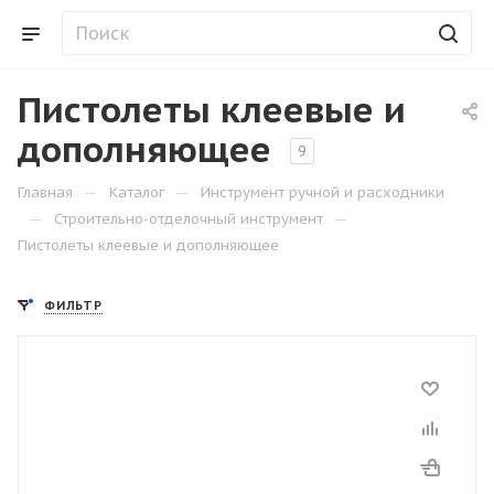
Пистолеты клеевые и
дополняющее
9
—
—
Главная
Каталог
Инструмент ручной и расходники
—
—
Строительно-отделочный инструмент
Пистолеты клеевые и дополняющее
ФИЛЬТР