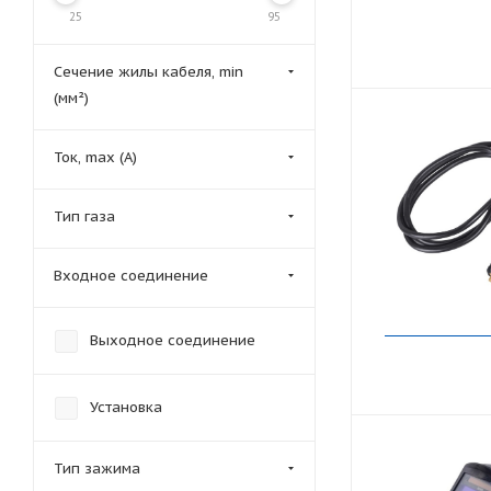
25
95
Сечение жилы кабеля, min
(мм²)
Ток, max (А)
Тип газа
Входное соединение
Выходное соединение
Установка
Тип зажима