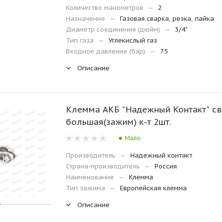
Количество манометров
—
2
Назначение
—
Газовая сварка, резка, пайка
Диаметр соединения (дюйм)
—
3/4"
Тип газа
—
Углекислый газ
Входное давление (бар)
—
75
Описание
Клемма АКБ "Надежный Контакт" св
большая(зажим) к-т 2шт.
Мало
Производитель
—
Надежный контакт
Страна-производитель
—
Россия
Наименование
—
Клемма
Тип зажима
—
Европейская клемма
Описание