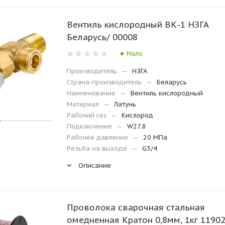
Вентиль кислородный ВК-1 НЗГА
Беларусь/ 00008
Мало
Производитель
—
НЗГА
Страна-производитель
—
Беларусь
Наименование
—
Вентиль кислородный
Материал
—
Латунь
Рабочий газ
—
Кислород
Подключение
—
W27.8
Рабочее давление
—
20 МПа
Резьба на выходе
—
G3/4
Описание
Проволока сварочная стальная
омедненная Кратон 0,8мм, 1кг 1190