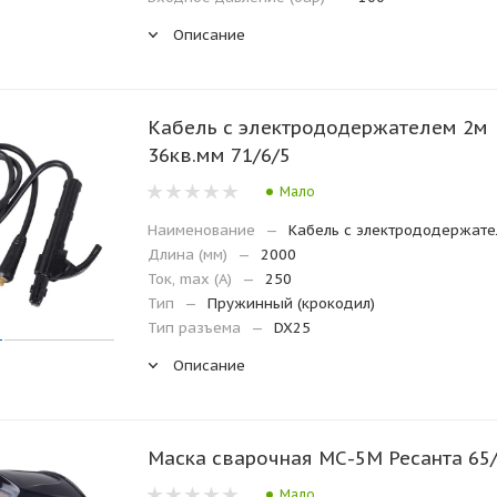
Описание
Кабель с электрододержателем 2м
36кв.мм 71/6/5
Мало
Наименование
—
Кабель с электрододержат
Длина (мм)
—
2000
Ток, max (А)
—
250
Тип
—
Пружинный (крокодил)
Тип разъема
—
DX25
Описание
Маска сварочная МС-5М Ресанта 65
Мало