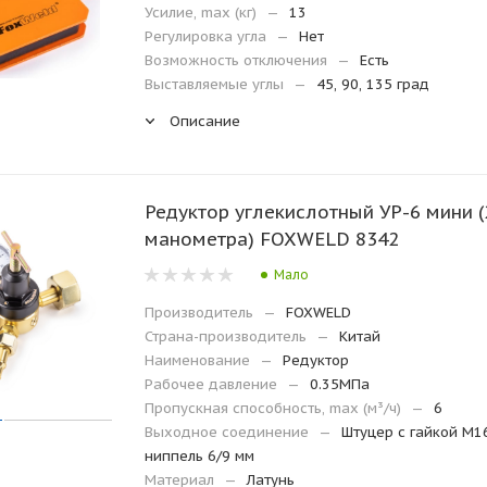
Усилие, max (кг)
—
13
Регулировка угла
—
Нет
Возможность отключения
—
Есть
Выставляемые углы
—
45, 90, 135 град
Описание
Редуктор углекислотный УР-6 мини (
манометра) FOXWELD 8342
Мало
Производитель
—
FOXWELD
Страна-производитель
—
Китай
Наименование
—
Редуктор
Рабочее давление
—
0.35МПа
Пропускная способность, max (м³/ч)
—
6
Выходное соединение
—
Штуцер с гайкой M1
ниппель 6/9 мм
Материал
—
Латунь