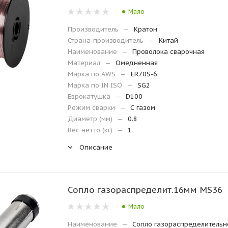
Мало
Производитель
—
Кратон
Страна-производитель
—
Китай
Наименование
—
Проволока сварочная
Материал
—
Омедненная
Марка по AWS
—
ER70S-6
Марка по IN ISO
—
SG2
Еврокатушка
—
D100
Режим сварки
—
С газом
Диаметр (мм)
—
0.8
Вес нетто (кг)
—
1
Описание
Сопло газораспределит.16мм MS36
Мало
Наименование
—
Сопло газораспределительн