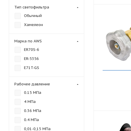
Тип светофильтра
Обычный
Хамелеон
Марка по AWS
ER70S-6
ER-5356
E71T-GS
Рабочее давление
0.15 МПа
4 МПа
0.36 МПа
0.4 МПа
0,01-0,15 МПа