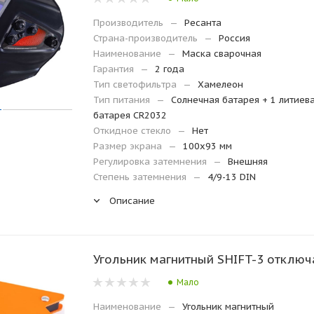
Производитель
—
Ресанта
Страна-производитель
—
Россия
Наименование
—
Маска сварочная
Гарантия
—
2 года
Тип светофильтра
—
Хамелеон
Тип питания
—
Солнечная батарея + 1 литиев
батарея CR2032
Откидное стекло
—
Нет
Размер экрана
—
100х93 мм
Регулировка затемнения
—
Внешняя
Степень затемнения
—
4/9-13 DIN
Описание
Угольник магнитный SHIFT-3 отклю
Мало
Наименование
—
Угольник магнитный