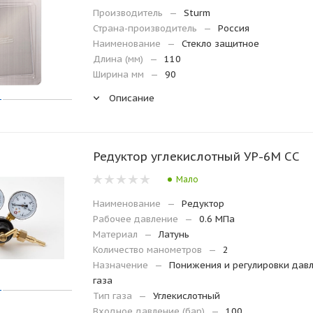
Производитель
—
Sturm
Страна-производитель
—
Россия
Наименование
—
Стекло защитное
Длина (мм)
—
110
Ширина мм
—
90
Описание
Редуктор углекислотный УР-6М СС
Мало
Наименование
—
Редуктор
Рабочее давление
—
0.6 МПа
Материал
—
Латунь
Количество манометров
—
2
Назначение
—
Понижения и регулировки дав
газа
Тип газа
—
Углекислотный
Входное давление (бар)
—
100