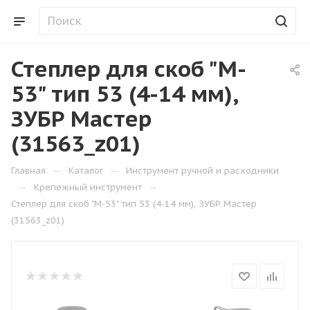
Степлер для скоб "M-
53" тип 53 (4-14 мм),
ЗУБР Мастер
(31563_z01)
—
—
Главная
Каталог
Инструмент ручной и расходники
—
—
Крепежный инструмент
Степлер для скоб "M-53" тип 53 (4-14 мм), ЗУБР Мастер
(31563_z01)