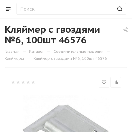
Кляймер с гвоздями
№6, 100шт 46576
—
—
—
Главная
Каталог
Соединительные изделия
—
Кляймеры
Кляймер с гвоздями №6, 100шт 46576