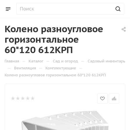
Колено разноугловое
горизонтальное
60*120 612КРП
—
—
—
Главная
Каталог
Сад и огород
Садовый инвентарь
—
—
—
Вентиляция
Комплектующие
Колено разноугловое горизонтальное 60*120 612КРП