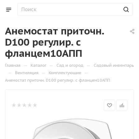
Анемостат приточн.
D100 регулир. с
фланцем10АПП
—
—
—
Главная
Каталог
Сад и огород
Садовый инвентарь
—
—
—
Вентиляция
Комплектующие
Анемостат приточн. D100 регулир. с фланцем10АПП