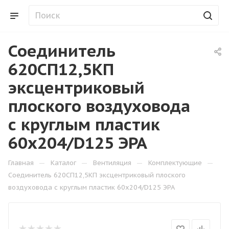
Соединитель
620СП12,5КП
эксцентриковый
плоского воздуховода
с круглым пластик
60х204/D125 ЭРА
—
—
—
—
Главная
Каталог
Вентиляция
Комплектующие
Соединитель 620СП12,5КП эксцентриковый плоского
воздуховода с круглым пластик 60х204/D125 ЭРА