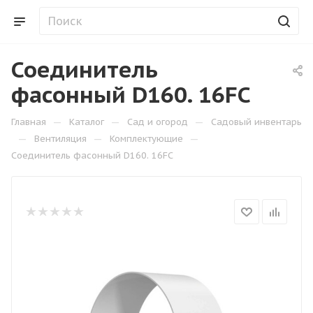
Соединитель
фасонный D160. 16FC
—
—
—
Главная
Каталог
Сад и огород
Садовый инвентарь
—
—
—
Вентиляция
Комплектующие
Соединитель фасонный D160. 16FC