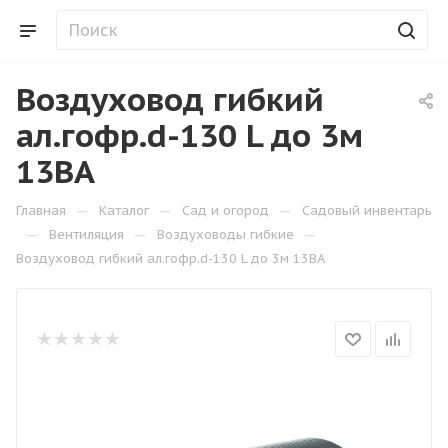
Воздуховод гибкий
ал.гофр.d-130 L до 3м
13BA
—
—
—
Главная
Каталог
Сад и огород
Садовый инвентарь
—
—
—
Вентиляция
Воздуховоды гибкие
Воздуховод гибкий ал.гофр.d-130 L до 3м 13BA