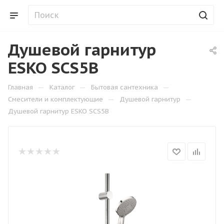
Душевой гарнитур
ESKO SCS5В
—
—
—
Главная
Каталог
Бытовая сантехника
—
—
Смесители и комплектующие
Душевой гарнитур
Душевой гарнитур ESKO SCS5В