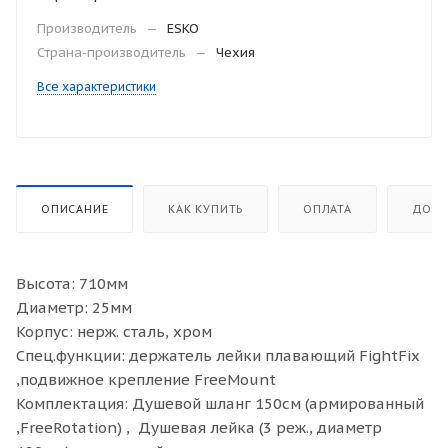
Производитель
—
ESKO
Страна-производитель
—
Чехия
Все характеристики
ОПИСАНИЕ
КАК КУПИТЬ
ОПЛАТА
ДОСТ
Высота: 710мм
Диаметр: 25мм
Корпус: нерж. сталь, хром
Спец.функции: держатель лейки плавающий FightFix
,подвижное крепление FreeMount
Комплектация: Душевой шланг 150см (армированный
,FreeRotation) , Душевая лейка (3 реж., диаметр