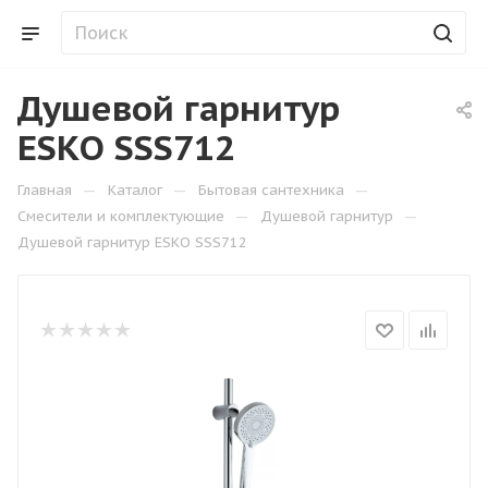
Душевой гарнитур
ESКO SSS712
—
—
—
Главная
Каталог
Бытовая сантехника
—
—
Смесители и комплектующие
Душевой гарнитур
Душевой гарнитур ESКO SSS712