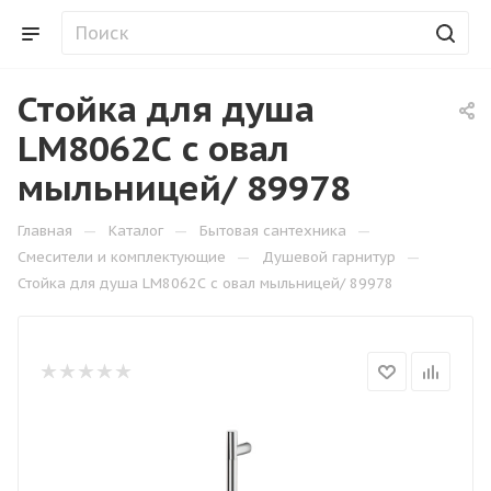
Стойка для душа
LM8062С c овал
мыльницей/ 89978
—
—
—
Главная
Каталог
Бытовая сантехника
—
—
Смесители и комплектующие
Душевой гарнитур
Стойка для душа LM8062С c овал мыльницей/ 89978