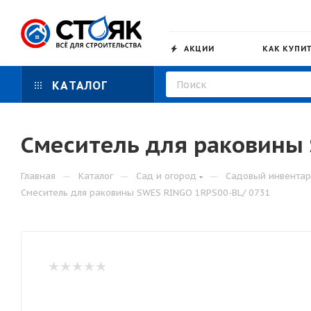
АКЦИИ
КАК КУПИ
КАТАЛОГ
Смеситель для раковины 
—
—
—
Главная
Каталог
Сад и огород
Садовый инвентар
Смеситель для раковины SWES RINGO 1RPS00-BL/ 0731