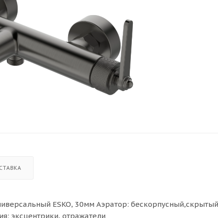
СТАВКА
 универсальный ESKO, 30мм Аэратор: бескорпусный,скрыты
я: эксцентрики, отражатели