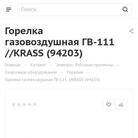
Горелка
газовоздушная ГВ-111
//KRASS (94203)
—
—
—
Главная
Каталог
Электро-, бензоинструменты
—
—
Сварочное оборудование
Горелки
Горелка газовоздушная ГВ-111 //KRASS (94203)