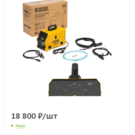
18 800
₽
/шт
Мало